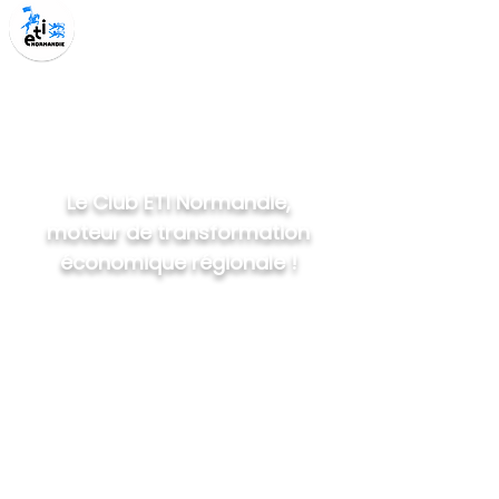
Le Club ETI Normandie,
moteur de transformation
économique régionale !