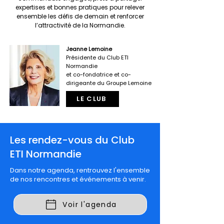
expertises et bonnes pratiques pour relever
ensemble les défis de demain et renforcer
l’attractivité de la Normandie.
Jeanne Lemoine
Présidente du Club ETI
Normandie
et co-fondatrice et co-
dirigeante du Groupe Lemoine
LE CLUB
Les rendez-vous du Club
ETI Normandie
Dans notre agenda, rentrouvez l'ensemble
de nos rencontres et événements à venir.
Voir l'agenda