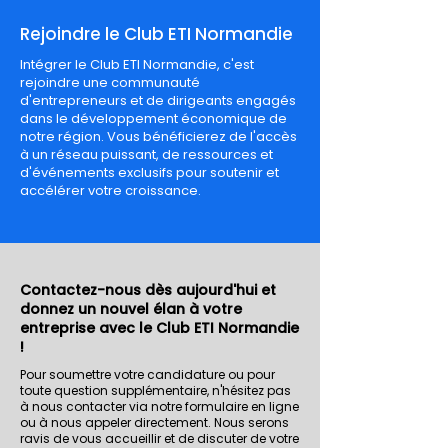
Rejoindre le Club ETI Normandie
Intégrer le Club ETI Normandie, c'est
rejoindre une communauté
d'entrepreneurs et de dirigeants engagés
dans le développement économique de
notre région. Vous bénéficierez de l'accès
à un réseau puissant, de ressources et
d'événements exclusifs pour soutenir et
accélérer votre croissance.
Contactez-nous dès aujourd'hui et
donnez un nouvel élan à votre
entreprise avec le Club ETI Normandie
!
Pour soumettre votre candidature ou pour
toute question supplémentaire, n'hésitez pas
à nous contacter via notre formulaire en ligne
ou à nous appeler directement. Nous serons
ravis de vous accueillir et de discuter de votre