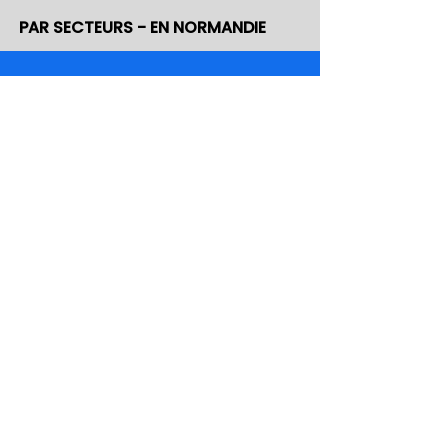
PAR SECTEURS - EN NORMANDIE
43 %
INDUSTRIES ET CONSTRUCTION
24 %
COMMERCE
20 %
SERVICES