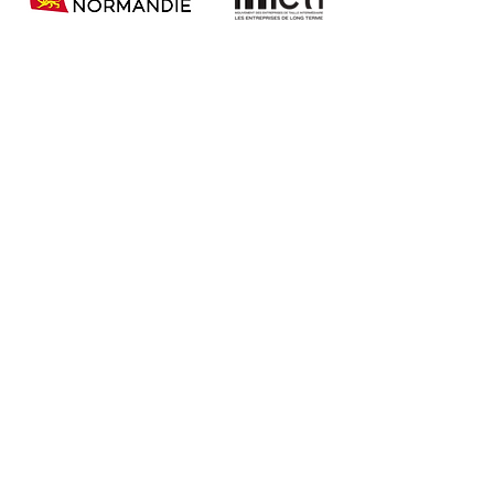
Le Club ETI Normandie,
moteur de
transformation
économique régionale !
LE CLUB
LE BUREAU
LES MEMBRES
AGENDA
club-eti-
normandie