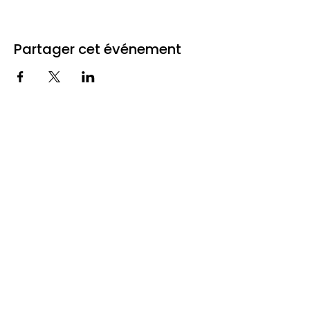
Partager cet événement
Le club ETI Normandie
est soutenu par :
Le Club ETI Normandie,
moteur de