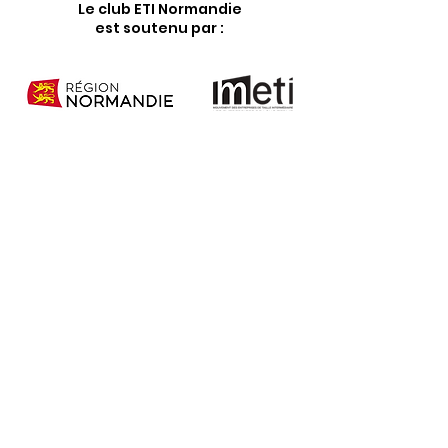
Le club ETI Normandie
est soutenu par :
Le Club ETI Normandie,
moteur de
transformation
économique régionale !
LE CLUB
LE BUREAU
LES MEMBRES
AGENDA