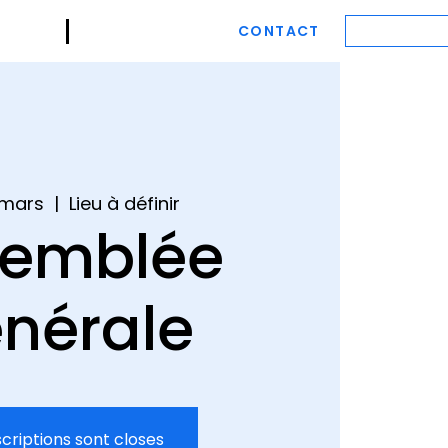
NDA
CONTACT
ESPACE M
 mars
  |  
Lieu à définir
semblée
nérale
scriptions sont closes