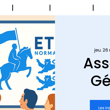
UB
LE BUREAU
LES MEMBRES
AGE
jeu. 26
As
Gé
Les in