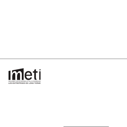
LE CLUB
club-eti-normandie