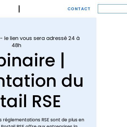
NDA
CONTACT
ESPACE M
 - le lien vous sera adressé 24 à
48h
inaire |
ntation du
tail RSE
s réglementations RSE sont de plus en
Portail RSE offre aux entreprises la