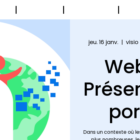
UB
LE BUREAU
LES MEMBRES
AGE
jeu. 16 janv.
  |  
visio
Web
Prése
por
Dans un contexte où le
plus nombreuses, le 