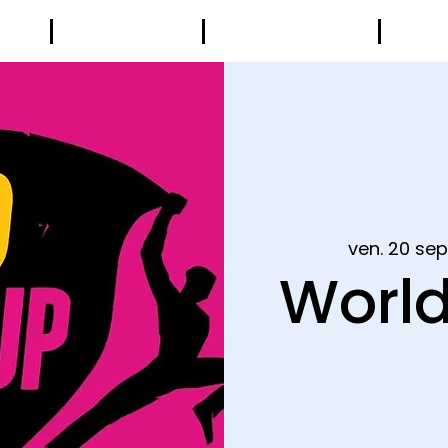
UB
LE BUREAU
LES MEMBRES
AGE
ven. 20 sep
World