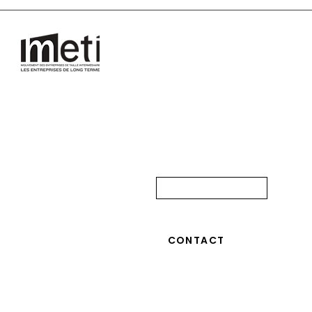
LE CLUB
club-eti-normandie
LE BUREAU
ESPACE MEMBRES
LES MEMBRES
CONTACT
AGENDA