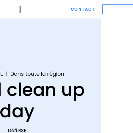
NDA
CONTACT
ESPACE M
t.
  |  
Dans toute la région
 clean up
day
Défi RSE