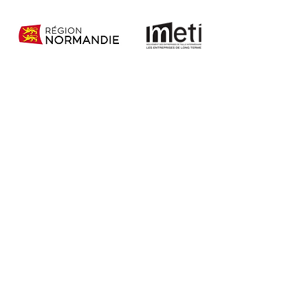
Le Club ETI Normandie,
moteur de
transformation
économique régionale !
LE CLUB
LE BUREAU
LES MEMBRES
AGENDA